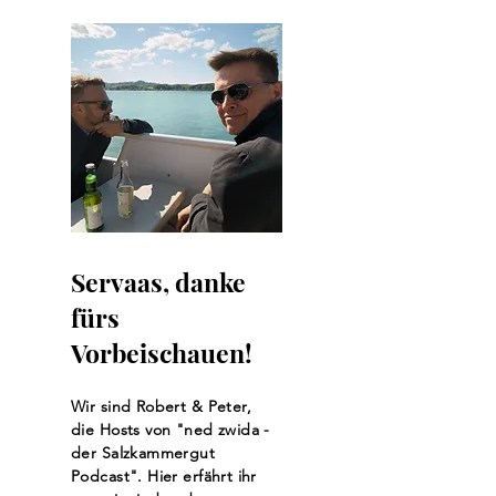
die Region
Stimme
Servaas, danke
fürs
Vorbeischauen!
Wir sind Robert & Peter,
die Hosts von "ned zwida -
der Salzkammergut
Podcast". Hier erfährt ihr