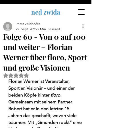
ned zwida
Peter Zeitlhofer
22. Sept. 2025
2 Min. Lesezeit
Folge 60 - Von 0 auf 100
und weiter – Florian
Werner über floro, Sport
und große Visionen
Mit NaN von 5 Sternen bewertet.
Florian Werner ist Veranstalter, 
Sportler, Visionär – und einer der 
beiden Köpfe hinter 
floro
. 
Gemeinsam mit seinem Partner 
Robert hat er in den letzten 15 
Jahren das geschafft, wovon viele 
träumen: Mit „Gmunden rockt“ eine 