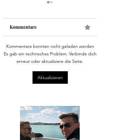
Kommentare
Kommentare konnten nicht geladen werden
Folge 6 - Viktor
Folge 1 - Lukas N
Es gab ein technisches Problem. Verbinde dich
Unterberger. Der
der Koch des Jah
erneut oder aktualisiere die Seite.
Hüttenwirt der
2023
Loserhütte in
Aktualisieren
Altaussee