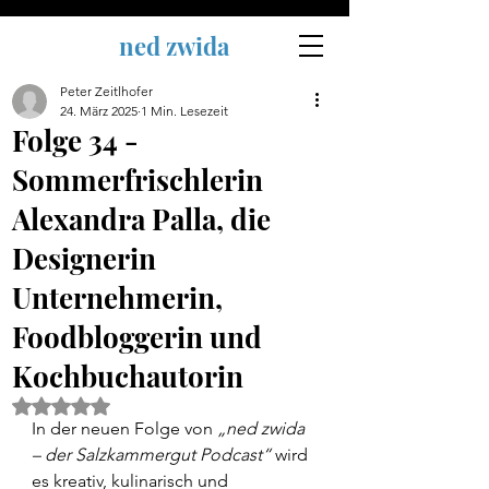
ned zwida
Peter Zeitlhofer
24. März 2025
1 Min. Lesezeit
Folge 34 -
Sommerfrischlerin
Alexandra Palla, die
Designerin
Unternehmerin,
Foodbloggerin und
Kochbuchautorin
Mit NaN von 5 Sternen bewertet.
In der neuen Folge von 
„ned zwida 
– der Salzkammergut Podcast“
 wird 
es kreativ, kulinarisch und 